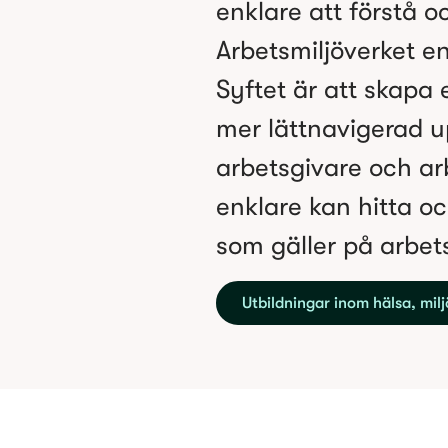
enklare att förstå 
Arbetsmiljöverket en
Syftet är att skapa 
mer lättnavigerad u
arbetsgivare och ar
enklare kan hitta oc
som gäller på arbet
Utbildningar inom hälsa, mil