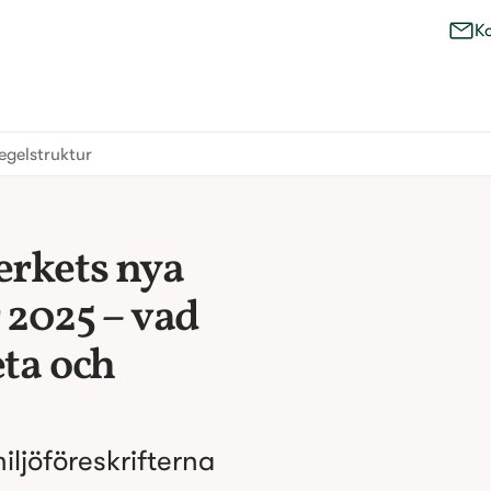
K
egelstruktur
erkets nya
 2025 – vad
ta och
iljöföreskrifterna