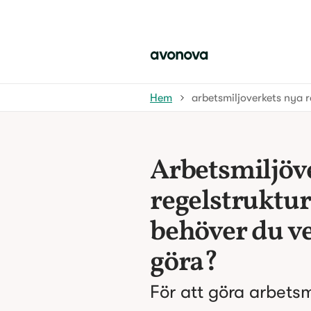
Hem
arbetsmiljoverkets nya r
Arbetsmiljöv
regelstruktur
behöver du ve
göra?
För att göra arbetsm