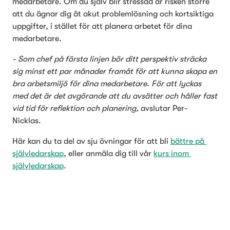
medarbetare. Om du själv blir stressad är risken större 
att du ägnar dig åt akut problemlösning och kortsiktiga 
uppgifter, i stället för att planera arbetet för dina 
medarbetare.  
- Som chef på första linjen bör ditt perspektiv sträcka 
sig minst ett par månader framåt för att kunna skapa en 
bra arbetsmiljö för dina medarbetare. För att lyckas 
med det är det avgörande att du avsätter och håller fast 
vid tid för reflektion och planering, 
avslutar Per-
Nicklas. 
Här kan du ta del av sju övningar för att bli 
bättre på 
självledarskap
, eller anmäla dig till vår 
kurs inom 
självledarskap
. 