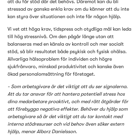
att du får stöd där det behövs. Däremot kan du bli 
stressad av ganska enkla krav om du känner att du inte 
kan styra över situationen och inte får någon hjälp. 
Vi vet att höga krav, tidspress och otydliga mål kan leda 
till hög stressnivå. Om den pågår länge utan att 
balanseras med en känsla av kontroll och mer socialt 
stöd, så blir resultatet både psykisk och fysisk ohälsa. 
Allvarliga hälsoproblem för individen och högre 
sjukfrånvaro, minskad produktivitet och kanske även 
ökad personalomsättning för företaget. 
- Som arbetsgivare är det viktigt att du ser signalerna. 
Att du tar ansvar för att hantera potentiell stress hos 
dina medarbetare proaktivt, och med rätt åtgärder för 
att förebygga negativa effekter. Behöver du hjälp som 
arbetsgivare så är det viktigt att du tar kontakt med 
interna stödresurser och vid behov även söker extern 
hjälp, menar Alborz Danielsson.