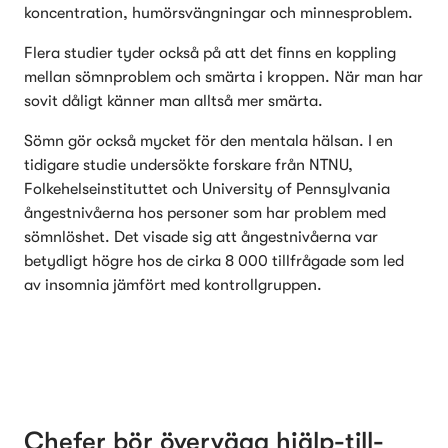
koncentration, humörsvängningar och minnesproblem. 
Flera studier tyder också på att det finns en koppling 
mellan sömnproblem och smärta i kroppen. När man har 
sovit dåligt känner man alltså mer smärta. 
Sömn gör också mycket för den mentala hälsan. I en 
tidigare studie undersökte forskare från NTNU, 
Folkehelseinstituttet och University of Pennsylvania 
ångestnivåerna hos personer som har problem med 
sömnlöshet. Det visade sig att ångestnivåerna var 
betydligt högre hos de cirka 8 000 tillfrågade som led 
av insomnia jämfört med kontrollgruppen. 
Chefer bör överväga hjälp-till-