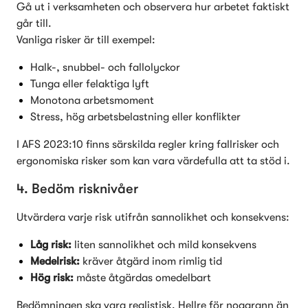
Gå ut i verksamheten och observera hur arbetet faktiskt 
går till.

Vanliga risker är till exempel:
Halk-, snubbel- och fallolyckor
Tunga eller felaktiga lyft
Monotona arbetsmoment
Stress, hög arbetsbelastning eller konflikter
I AFS 2023:10 finns särskilda regler kring fallrisker och 
ergonomiska risker som kan vara värdefulla att ta stöd i.
4. Bedöm risknivåer
Utvärdera varje risk utifrån sannolikhet och konsekvens:
Låg risk:
 liten sannolikhet och mild konsekvens
Medelrisk:
 kräver åtgärd inom rimlig tid
Hög risk:
 måste åtgärdas omedelbart
Bedömningen ska vara realistisk. Hellre för noggrann än 