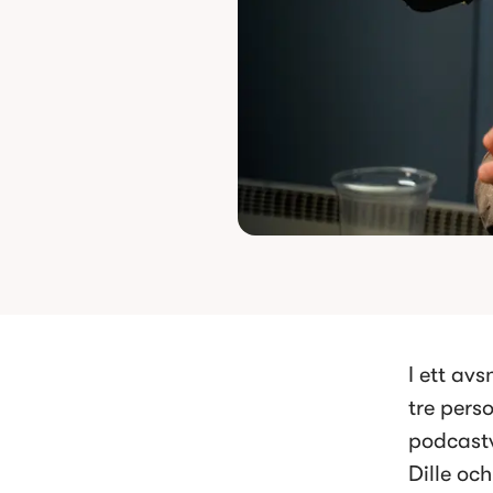
I ett av
tre pers
podcastv
Dille oc