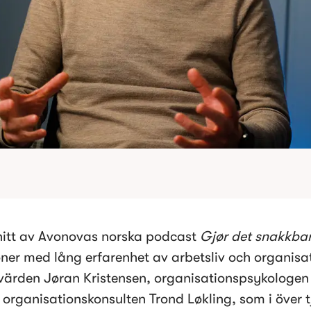
snitt av Avonovas norska podcast 
Gjør det snakkbar
oner med lång erfarenhet av arbetsliv och organisat
ärden Jøran Kristensen, organisationspsykologen K
h organisationskonsulten Trond Løkling, som i över t