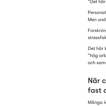
”Det här 
Personal
Men unde
Forskning
stressfak
Det här 
”hög arb
och sam
När c
fast 
Många led