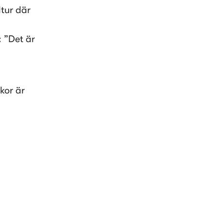
tur där 
 ”Det är 
or är 