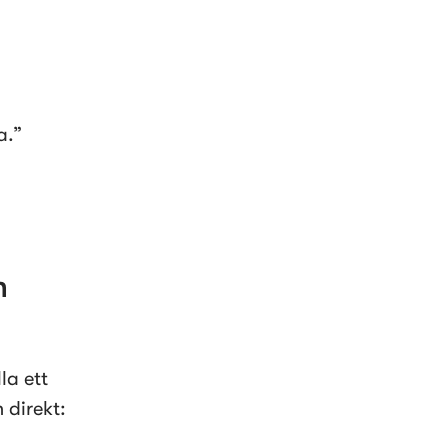
a.”
 
a ett 
 direkt: