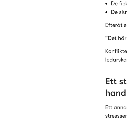
De fic
De sl
Efteråt 
”Det här 
Konflikte
ledarska
Ett s
handl
Ett annat
stressse