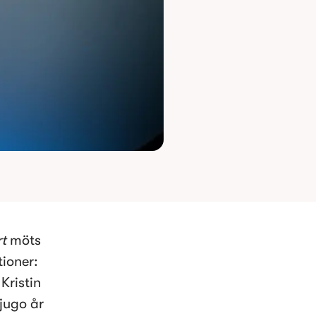
t
 möts 
ioner: 
ristin 
jugo år 