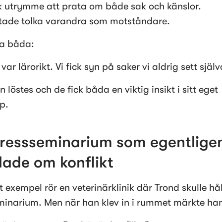
k utrymme att prata om både sak och känslor.
utade tolka varandra som motståndare.
sa båda:
var lärorikt. Vi fick syn på saker vi aldrig sett själv
n löstes och de fick båda en viktig insikt i sitt eget 
p.
tressseminarium som egentligen
ade om konflikt
 exempel rör en veterinärklinik där Trond skulle håll
minarium. Men när han klev in i rummet märkte han