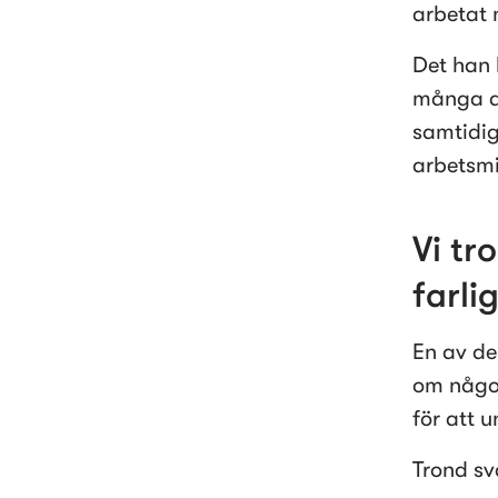
arbetat 
Det han b
många av
samtidig
arbetsmi
Vi tr
farli
En av de
om något 
för att u
Trond sv