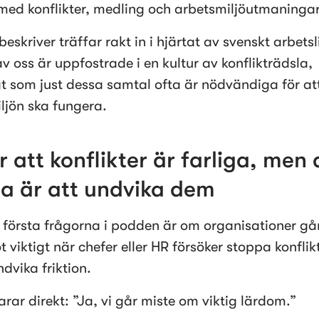
med konflikter, medling och arbetsmiljöutmaningar
eskriver träffar rakt in i hjärtat av svenskt arbetsli
 oss är uppfostrade i en kultur av konflikträdsla, 
t som just dessa samtal ofta är nödvändiga för att
ljön ska fungera.
or att konflikter är farliga, men d
ga är att undvika dem 
 första frågorna i podden är om organisationer går
viktigt när chefer eller HR försöker stoppa konflikte
ndvika friktion.
arar direkt: ”Ja, vi går miste om viktig lärdom.”