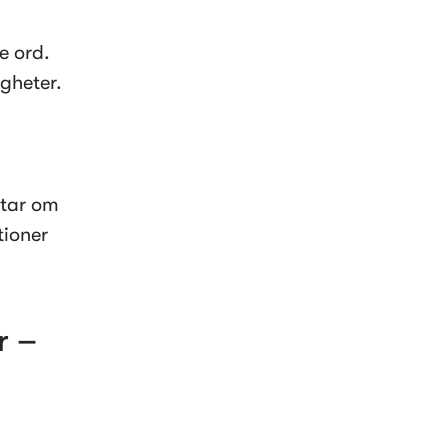
 ord. 
gheter.
tar om 
ioner 
 – 