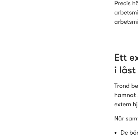
Precis h
arbetsmi
arbetsmi
Ett e
i låst
Trond be
hamnat s
extern hj
När samt
De bör