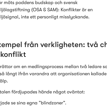
är möts poddens budskap och svensk 
ljölagstiftning (OSA & SAM): Konflikter är en 
ljösignal, inte ett personligt misslyckande.
xempel från verkligheten: två ch
 konflikt
rättar om en medlingsprocess mellan två ledare s
å långt ifrån varandra att organisationen kallade 
älp.
alen fördjupades hände något oväntat:
jade se sina egna ”blindzoner”.