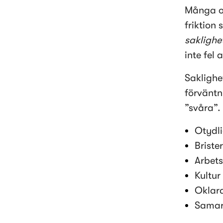
Många or
friktion
saklighe
inte fel 
Saklighet
förväntn
”svåra”.
Otydli
Brister
Arbets
Kultur
Oklar
Samar