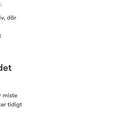
.
v, där 
 
et 
 miste 
r tidigt 