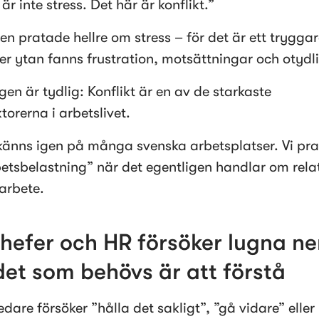
är inte stress. Det här är konflikt.”
en pratade hellre om stress – för det är ett tryggare
r ytan fanns frustration, motsättningar och otydli
en är tydlig: Konflikt är en av de starkaste 
torerna i arbetslivet.
känns igen på många svenska arbetsplatser. Vi pra
etsbelastning” när det egentligen handlar om relat
arbete.
hefer och HR försöker lugna ner
det som behövs är att förstå
are försöker ”hålla det sakligt”, ”gå vidare” eller 