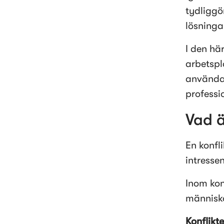
tydliggö
lösninga
I den här
arbetspl
använda f
professio
Vad ä
En konfli
intressen
Inom konf
människo
Konflikt