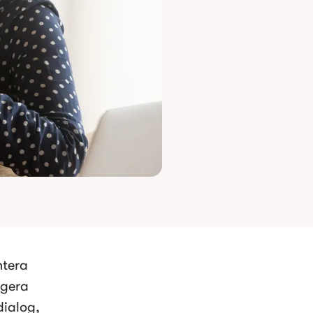
tera 
gera 
ialog, 