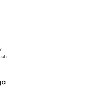
n 
och 
ga 