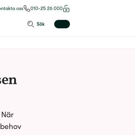
ontakta oss
010-25 26 000
Sök
en 
 När 
behov 