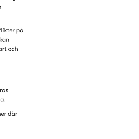
 
ikter på 
kan 
rt och 
ras 
ra.
er där 