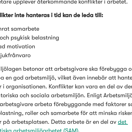
are upplever återkommande konflikter i arbetet. 
kter inte hanteras i tid kan de leda till:
mrat samarbete
 och psykisk belastning
ad motivation
jukfrånvaro
ljölagen betonar att arbetsgivare ska förebygga o
a en god arbetsmiljö, vilket även innebär att hante
r i organisationen. Konflikter kan vara en del av den
toriska och sociala arbetsmiljön. Enligt Arbetsmiljö
arbetsgivare arbeta förebyggande med faktorer s
lastning, roller och samarbete för att minska risken
er på arbetsplatsen. Detta arbete är en del av 
det 
iska arbetsmiljöarbetet (SAM)
. 