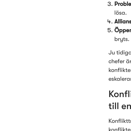
Proble
lösa.
Allian
Öppen 
bryts.
Ju tidiga
chefer ä
konflikt
eskalerar
Konfl
till e
Konflikt
konflikte