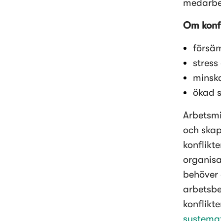
medarbet
Om konfli
försä
stress
minsk
ökad s
Arbetsmi
och skap
konflikte
organisa
behöver 
arbetsbe
konflikt
systemat