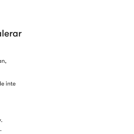
lerar 
n, 
e inte 
v.
.