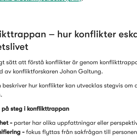
ikttrappan – hur konflikter eska
tslivet 
gt sätt att förstå konflikter är genom konflikttrappa
d av konfliktforskaren Johan Galtung.
 beskriver hur konflikter kan utvecklas stegvis om d
.
på steg i konflikttrappan
et - 
parter har olika uppfattningar eller perspekti
ifiering - 
fokus flyttas från sakfrågan till personen