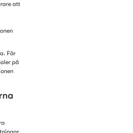
are att 
onen 
a. 
För 
aler på 
ionen 
rna 
a 
tningar. 