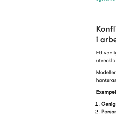
Konfl
i arbe
Ett vanli
utveckla
Modellen
hanteras
Exempel 
Oenigh
Person