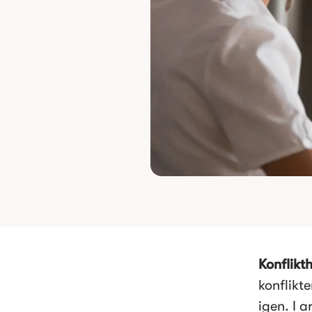
Konflikt
konflikt
igen. I a