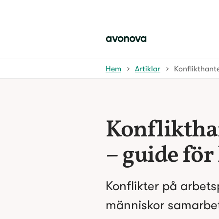
Hem
Artiklar
Konflikthant
Konflikthan
– guide för
Konflikter på arbetsp
människor samarbeta