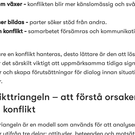
m växer - 
konflikten blir mer känslomässig och svår
ser bildas - 
parter söker stöd från andra.
konflikt - 
samarbetet försämras och kommunikati
re en konflikt hanteras, desto lättare är den att lös
r det särskilt viktigt att uppmärksamma tidiga sign
er och skapa förutsättningar för dialog innan situat
. 
ikttriangeln – att förstå orsake
n konflikt
triangeln är en modell som används för att analyser
r utifrån tre delar: attityder, beteenden och motsät