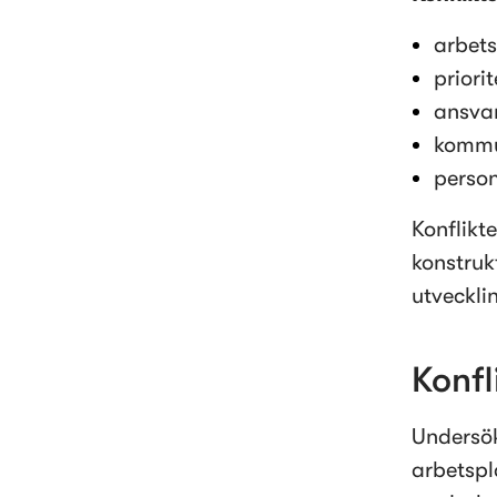
arbet
priori
ansvar
kommu
person
Konflikte
konstrukt
utveckli
Konfl
Undersök
arbetspl