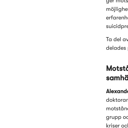
ger mots
möjlighe
erfarenh
suicidpr
Ta del a
delades 
Motstån
samhäl
Alexand
doktoran
motstånd
grupp oc
kriser o