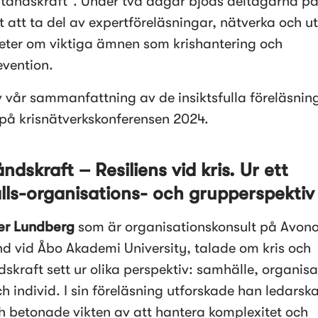
tåndskraft”. Under två dagar bjöds deltagarna på 
t att ta del av expertföreläsningar, nätverka och ut
eter om viktiga ämnen som krishantering och 
evention. 
v vår sammanfattning av de insiktsfulla föreläsnin
på krisnätverkskonferensen 2024.  
dskraft – Resiliens vid kris. Ur ett  
ls-organisations- och grupperspektiv
er Lundberg
 som är organisationskonsult på Avono
d vid Åbo Akademi University, talade om kris och 
skraft sett ur olika perspektiv: samhälle, organisat
h individ. I sin föreläsning utforskade han ledarska
ch betonade vikten av att hantera komplexitet och 