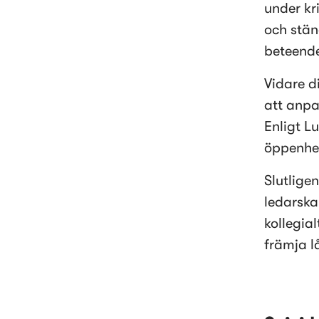
under kr
och stän
beteende
Vidare d
att anpas
Enligt Lu
öppenhet
Slutlige
ledarska
kollegia
främja l