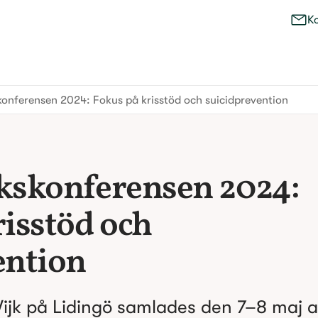
K
konferensen 2024: Fokus på krisstöd och suicidprevention
kskonferensen 2024: 
isstöd och 
ention 
jk på Lidingö samlades den 7–8 maj ak