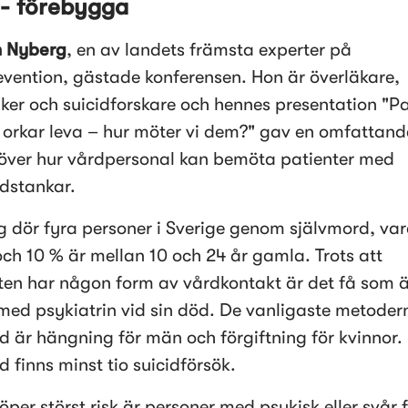
 - förebygga
n Nyberg
, en av landets främsta experter på 
evention, gästade konferensen. Hon är överläkare, 
iker och suicidforskare och hennes presentation "Pat
 orkar leva – hur möter vi dem?" gav en omfattande
 över hur vårdpersonal kan bemöta patienter med 
dstankar. 
g dör fyra personer i Sverige genom självmord, var
ch 10 % är mellan 10 och 24 år gamla. Trots att 
ten har någon form av vårdkontakt är det få som är
med psykiatrin vid sin död. De vanligaste metodern
d är hängning för män och förgiftning för kvinnor. F
 finns minst tio suicidförsök. 
per störst risk är personer med psykisk eller svår f