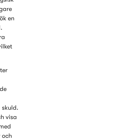
gare 
ök en 
 
a 
lket 
er 
de 
skuld. 
h visa 
 med 
 och 