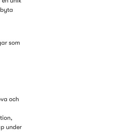
en unik 
byta 
gar som 
va och 
ion, 
p under 