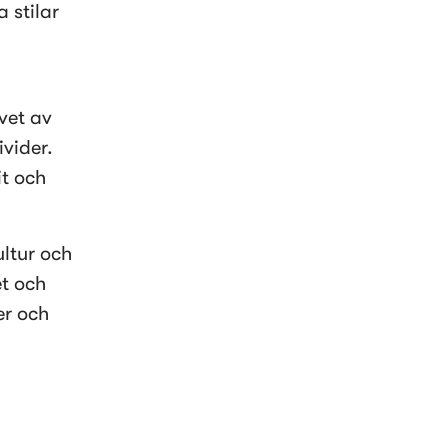
stilar 
et av 
vider. 
t och 
ltur och 
t och 
r och 