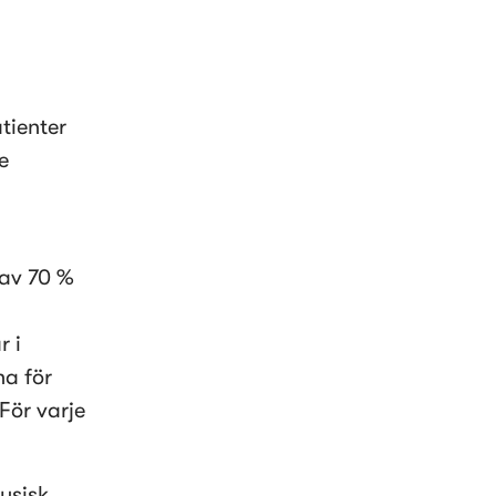
ienter 
 
av 70 % 
 i 
a för 
ör varje 
ysisk 