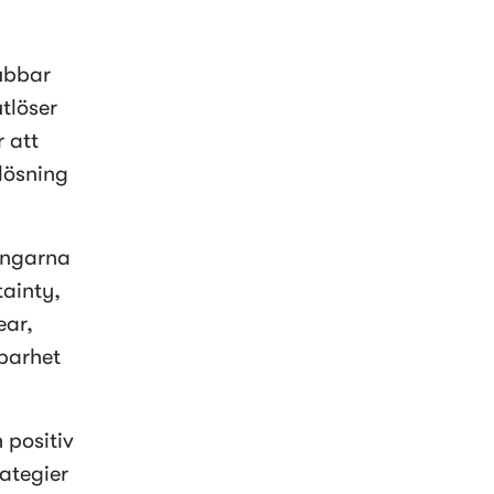
ubbar 
löser 
att 
ösning 
ngarna 
ainty, 
ar, 
barhet 
positiv 
ategier 