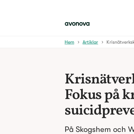
Hem
Artiklar
Krisnätverks
Krisnätver
Fokus på kr
suicidprev
På Skogshem och Wi