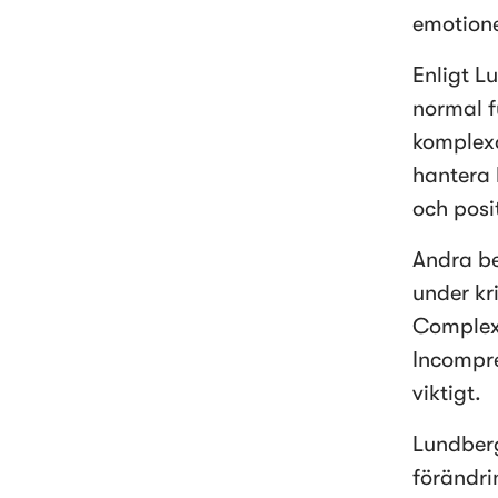
emotione
Enligt L
normal f
komplexa
hantera 
och posi
Andra be
under kri
Complexi
Incompre
viktigt. 
Lundberg
förändrin