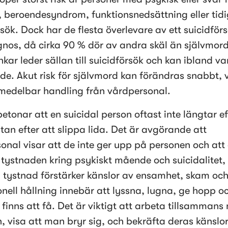
 beroendesyndrom, funktionsnedsättning eller tidi
sök. Dock har de flesta överlevare av ett suicidförs
nos, då cirka 90 % dör av andra skäl än självmord.
kar leder sällan till suicidförsök och kan ibland var
e. Akut risk för självmord kan förändras snabbt, vi
medelbar handling från vårdpersonal. 
etonar att en suicidal person oftast inte längtar eft
tan efter att slippa lida. Det är avgörande att 
onal visar att de inte ger upp på personen och att 
tystnaden kring psykiskt mående och suicidalitet, 
 tystnad förstärker känslor av ensamhet, skam och 
onell hållning innebär att lyssna, lugna, ge hopp oc
 finns att få. Det är viktigt att arbeta tillsammans
, visa att man bryr sig, och bekräfta deras känslor