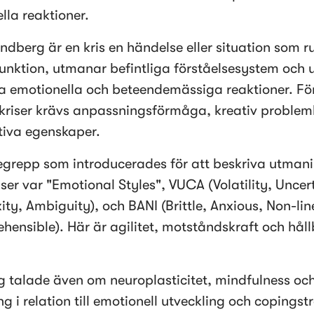
lla reaktioner. 
undberg är en kris en händelse eller situation som r
unktion, utmanar befintliga förståelsesystem och ut
 emotionella och beteendemässiga reaktioner. För 
kriser krävs anpassningsförmåga, kreativ probleml
tiva egenskaper. 
grepp som introducerades för att beskriva utmani
ser var "Emotional Styles", VUCA (Volatility, Uncert
ty, Ambiguity), och BANI (Brittle, Anxious, Non-line
hensible). Här är agilitet, motståndskraft och håll
 talade även om neuroplasticitet, mindfulness och 
g i relation till emotionell utveckling och copingstr