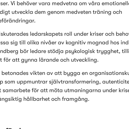
iser. Vi behöver vara medvetna om våra emotionella 
digt utveckla dem genom medveten träning och 
förändringar. 
iskuterades ledarskapets roll under kriser och behov
sa sig till olika nivåer av kognitiv mognad hos indi
ndberg bör ledare stödja psykologisk trygghet, tilli
 för att gynna lärande och utveckling. 
n betonades vikten av att bygga en organisationsku
p som uppmuntrar självtransformering, autenticite
lt samarbete för att möta utmaningarna under krise
ångsiktig hållbarhet och framgång. 