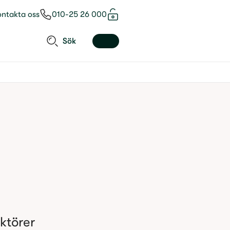
ontakta oss
010-25 26 000
Sök
törer 