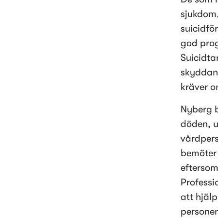
sjukdom,
suicidför
god prog
Suicidtan
skyddand
kräver o
Nyberg b
döden, u
vårdpers
bemöter 
eftersom
Professi
att hjälp
personen