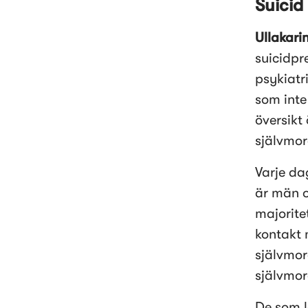
Suicid
Ullakari
suicidpr
psykiatr
som inte
översikt
självmor
Varje da
är män o
majorite
kontakt 
självmor
självmord
De som lö