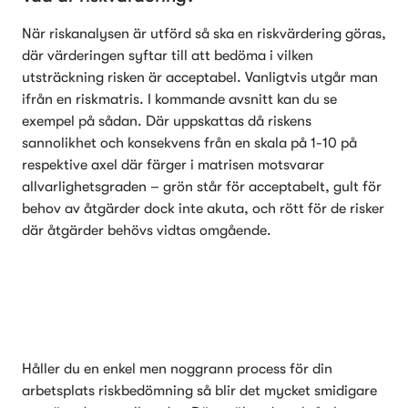
När riskanalysen är utförd så ska en riskvärdering göras, 
där värderingen syftar till att bedöma i vilken 
utsträckning risken är acceptabel. Vanligtvis utgår man 
ifrån en riskmatris. I kommande avsnitt kan du se 
exempel på sådan. Där uppskattas då riskens 
sannolikhet och konsekvens från en skala på 1-10 på 
respektive axel där färger i matrisen motsvarar 
allvarlighetsgraden – grön står för acceptabelt, gult för 
behov av åtgärder dock inte akuta, och rött för de risker 
där åtgärder behövs vidtas omgående.
Håller du en enkel men noggrann process för din 
arbetsplats riskbedömning så blir det mycket smidigare 