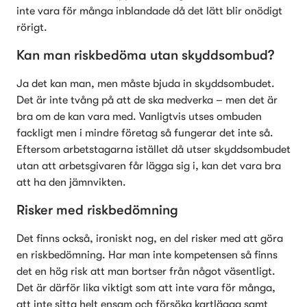
inte vara för många inblandade då det lätt blir onödigt 
rörigt. 
Kan man riskbedöma utan skyddsombud?
Ja det kan man, men måste bjuda in skyddsombudet. 
Det är inte tvång på att de ska medverka – men det är 
bra om de kan vara med. Vanligtvis utses ombuden 
fackligt men i mindre företag så fungerar det inte så. 
Eftersom arbetstagarna istället då utser skyddsombudet 
utan att arbetsgivaren får lägga sig i, kan det vara bra 
att ha den jämnvikten. 
Risker med riskbedömning
Det finns också, ironiskt nog, en del risker med att göra 
en riskbedömning. Har man inte kompetensen så finns 
det en hög risk att man bortser från något väsentligt. 
Det är därför lika viktigt som att inte vara för många, 
att inte sitta helt ensam och försöka kartlägga samt 