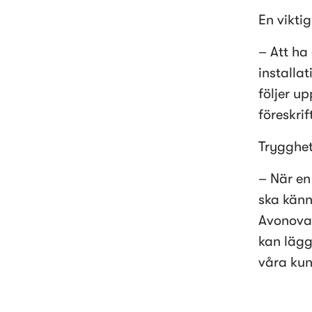
En vikti
– Att ha
installa
följer up
föreskrif
Trygghet
– När en
ska känn
Avonova 
kan lägg
våra kun