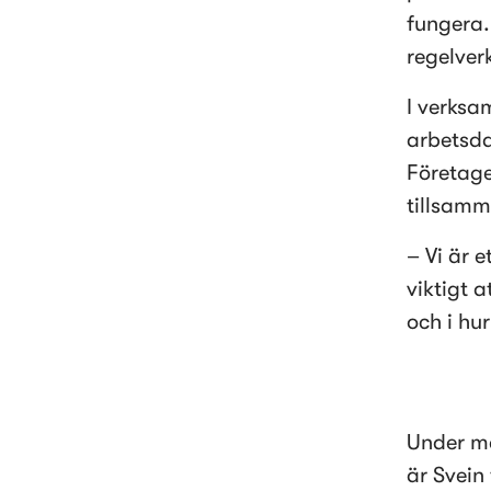
fungera.
regelverk
I verksa
arbetsda
Företage
tillsamm
– Vi är e
viktigt a
och i hu
Under må
är Svein