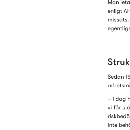
Man leta
enligt A
missats. 
egentlig
Struk
Sedan fö
arbetsmi
– I dag 
vi får st
riskbedö
inte beh