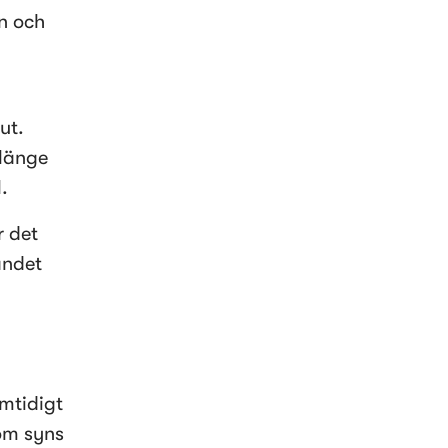
 och 
t. 
länge 
.
 det 
andet 
tidigt 
om syns 