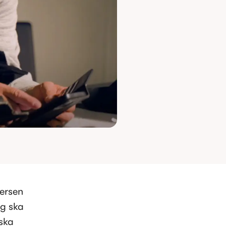
ersen 
g ska 
ka 