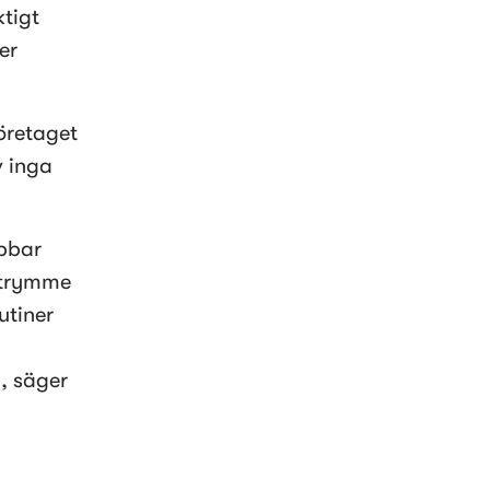
tigt 
r 
öretaget 
 inga 
bbar 
utrymme 
tiner 
 säger 