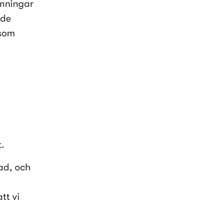
mningar 
de 
som 
d
t.
ad, och 
t vi 