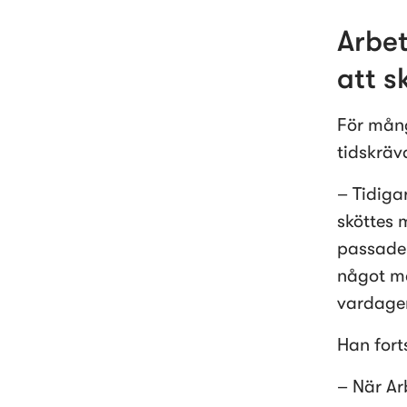
Arbet
att s
För mång
tidskräv
– Tidiga
sköttes 
passade i
något man
vardage
Han fort
– När Ar