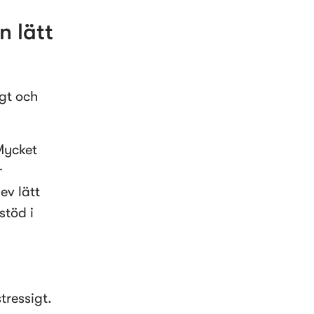
 lätt 
t och 
ycket 
 
v lätt 
töd i 
ressigt. 