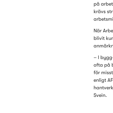
på arbet
krävs st
arbetsmi
När Arbe
blivit ku
anmärkn
– I bygg
ofta på 
för miss
enligt AF
hantverk
Svein.