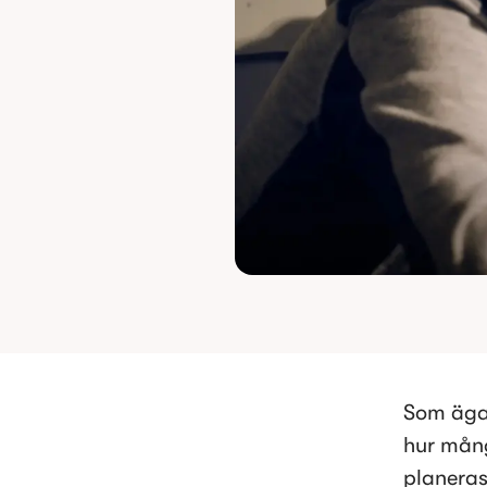
Som ägar
hur mång
planeras