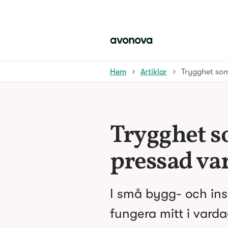
Hem
Artiklar
Trygghet som
Trygghet so
pressad va
I små bygg- och inst
fungera mitt i varda