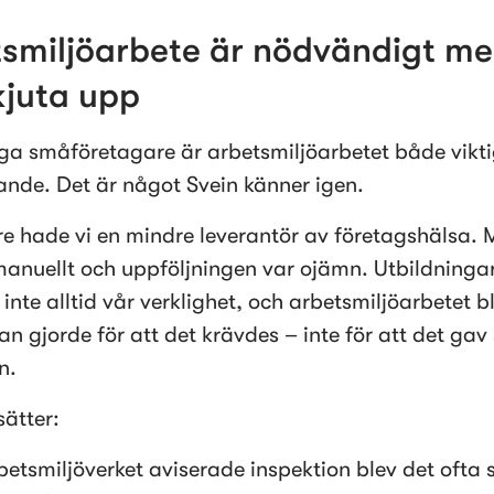
smiljöarbete är nödvändigt men
kjuta upp
a småföretagare är arbetsmiljöarbetet både viktig
ande. Det är något Svein känner igen.
re hade vi en mindre leverantör av företagshälsa. M
manuellt och uppföljningen var ojämn. Utbildningar
nte alltid vår verklighet, och arbetsmiljöarbetet ble
 gjorde för att det krävdes – inte för att det gav s
n.
sätter:
betsmiljöverket aviserade inspektion blev det ofta st