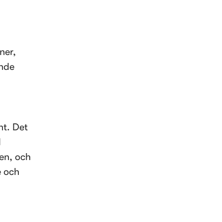
er, 
nde 
t. Det 
 
en, och 
 och 