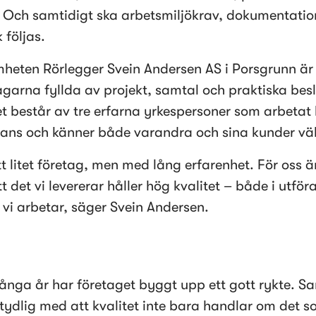
 Och samtidigt ska arbetsmiljökrav, dokumentation
 följas.
mheten Rörlegger Svein Andersen AS i Porsgrunn är 
garna fyllda av projekt, samtal och praktiska beslu
t består av tre erfarna yrkespersoner som arbetat 
ans och känner både varandra och sina kunder väl
tt litet företag, men med lång erfarenhet. För oss är
tt det vi levererar håller hög kvalitet – både i utför
r vi arbetar, säger Svein Andersen.
nga år har företaget byggt upp ett gott rykte. Sam
 tydlig med att kvalitet inte bara handlar om det s