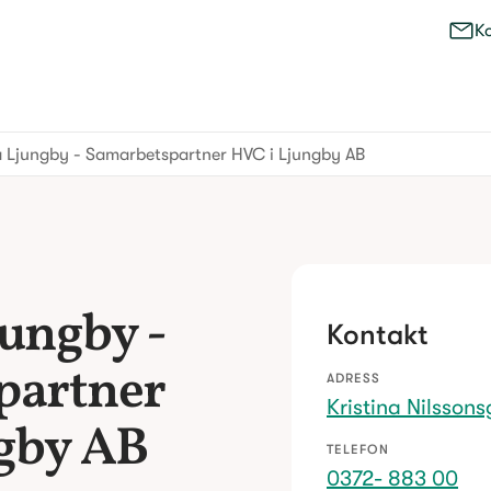
K
 Ljungby - Samarbetspartner HVC i Ljungby AB
ungby -
Kontakt
partner
ADRESS
Kristina Nilsson
gby AB
TELEFON
0372- 883 00