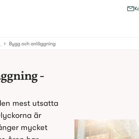
K
?
Bygg och anläggning
ggning -
en mest utsatta
Olyckorna är
ånger mycket