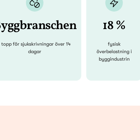
yggbranschen
18 %
i topp för sjukskrivningar över 14
fysisk
dagar
överbelastning i
byggindustrin
Olyckor med mas