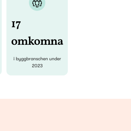
17
omkomna
i byggbranschen under
2023
kiner och verktyg