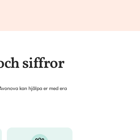
å plats och att riskerna 
och siffror
på Avonova kan hjälpa er med era