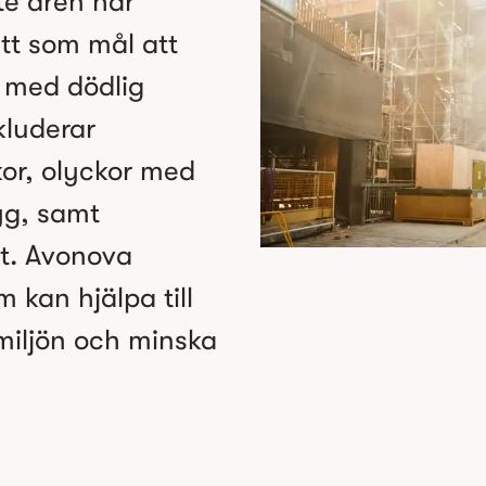
te åren har
att som mål att
 med dödlig
kluderar
ckor, olyckor med
yg, samt
et. Avonova
m kan hjälpa till
smiljön och minska