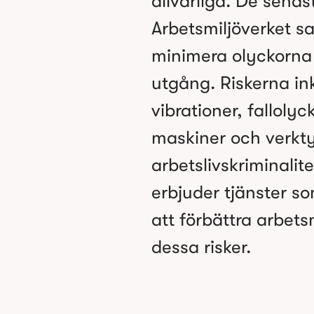
allvarliga. De senas
Arbetsmiljöverket s
minimera olyckorna
utgång. Riskerna in
vibrationer, falloly
maskiner och verkt
arbetslivskriminalit
erbjuder tjänster so
att förbättra arbet
dessa risker.