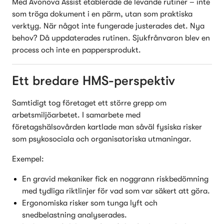
Med Avonova Assist etablerade de levande rutiner – inte 
som tröga dokument i en pärm, utan som praktiska 
verktyg. När något inte fungerade justerades det. Nya 
behov? Då uppdaterades rutinen. Sjukfrånvaron blev en 
process och inte en pappersprodukt.
Ett bredare HMS-perspektiv
Samtidigt tog företaget ett större grepp om 
arbetsmiljöarbetet. I samarbete med 
företagshälsovården kartlade man såväl fysiska risker 
som psykosociala och organisatoriska utmaningar. 
Exempel:
En gravid mekaniker fick en noggrann riskbedömning 
med tydliga riktlinjer för vad som var säkert att göra.
Ergonomiska risker som tunga lyft och 
snedbelastning analyserades.