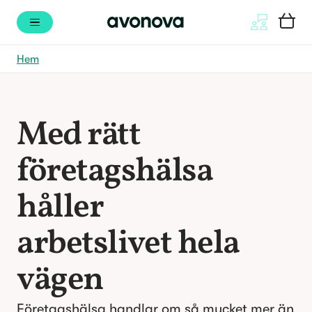
Hem
Med rätt
företagshälsa
håller
arbetslivet hela
vägen
Företagshälsa handlar om så mycket mer än