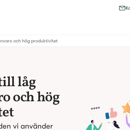
K
rånvaro och hög produktivitet
ill låg
ro och hög
tet
oden vi använder