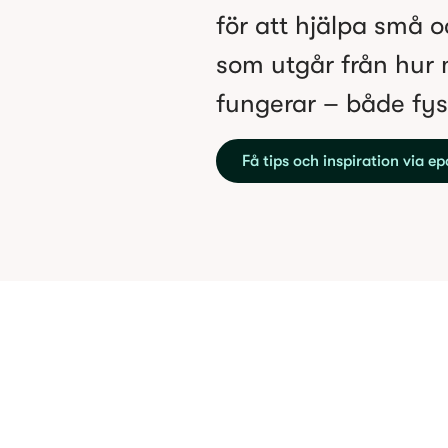
för att hjälpa små o
som utgår från hur
fungerar – både fys
Få tips och inspiration via ep