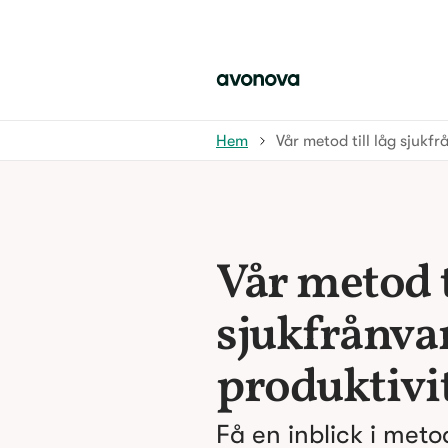
Hem
Vår metod till låg sjukf
Vår metod t
sjukfrånva
produktivi
Få en inblick i met